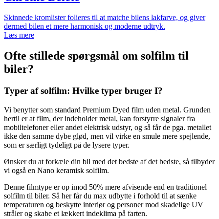
Skinnede kromlister folieres til at matche bilens lakfarve, og giver
dermed bilen et mere harmonisk og moderne udtryk.​
Læs mere
Ofte stillede spørgsmål om solfilm til
biler?
Typer af solfilm: Hvilke typer bruger I?
Vi benytter som standard Premium Dyed film uden metal. Grunden
hertil er at film, der indeholder metal, kan forstyrre signaler fra
mobiltelefoner eller andet elektrisk udstyr, og så får de pga. metallet
ikke den samme dybe glød, men vil virke en smule mere spejlende,
som er særligt tydeligt på de lysere typer.
Ønsker du at forkæle din bil med det bedste af det bedste, så tilbyder
vi også en Nano keramisk solfilm.
Denne filmtype er op imod 50% mere afvisende end en traditionel
solfilm til biler. Så her får du max udbytte i forhold til at sænke
temperaturen og beskytte interiør og personer mod skadelige UV
stråler og skabe et lækkert indeklima på farten.