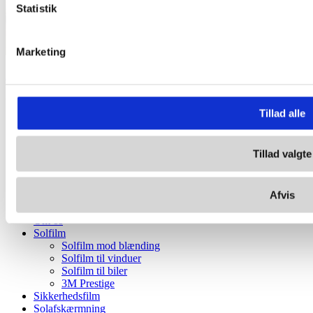
Statistik
Marketing
Aarhus Lufthavn
© 2025 Copyright Nordisk Solfilm ApS. Alle rettigheder
forbeholdes.
Tillad alle
Privatlivspolitik
Cookies
Tillad valgte
Privatlivspolitik
Cookies
Afvis
Forside
Om os
Solfilm
Solfilm mod blænding
Solfilm til vinduer
Solfilm til biler
3M Prestige
Sikkerhedsfilm
Solafskærmning