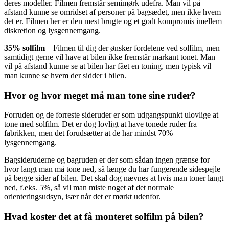
deres modeller. Filmen fremstår semimørk udefra. Man vil på
afstand kunne se omridset af personer på bagsædet, men ikke hvem
det er. Filmen her er den mest brugte og et godt kompromis imellem
diskretion og lysgennemgang.
35% solfilm
– Filmen til dig der ønsker fordelene ved solfilm, men
samtidigt gerne vil have at bilen ikke fremstår markant tonet. Man
vil på afstand kunne se at bilen har fået en toning, men typisk vil
man kunne se hvem der sidder i bilen.
Hvor og hvor meget må man tone sine ruder?
Forruden og de forreste sideruder er som udgangspunkt ulovlige at
tone med solfilm. Det er dog lovligt at have tonede ruder fra
fabrikken, men det forudsætter at de har mindst 70%
lysgennemgang.
Bagsideruderne og bagruden er der som sådan ingen grænse for
hvor langt man må tone ned, så længe du har fungerende sidespejle
på begge sider af bilen. Det skal dog nævnes at hvis man toner langt
ned, f.eks. 5%, så vil man miste noget af det normale
orienteringsudsyn, især når det er mørkt udenfor.
Hvad koster det at få monteret solfilm på bilen?