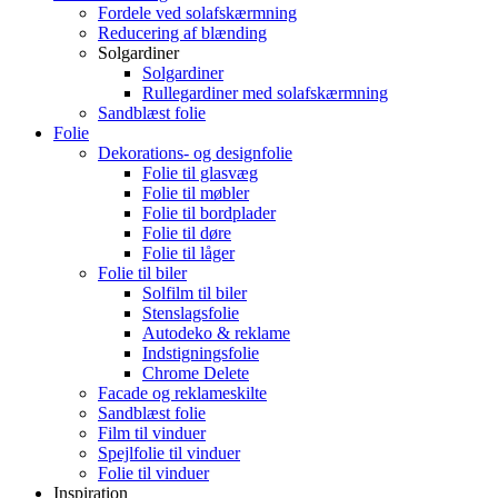
Fordele ved solafskærmning
Reducering af blænding
Solgardiner
Solgardiner
Rullegardiner med solafskærmning
Sandblæst folie
Folie
Dekorations- og designfolie
Folie til glasvæg
Folie til møbler
Folie til bordplader
Folie til døre
Folie til låger
Folie til biler
Solfilm til biler
Stenslagsfolie
Autodeko & reklame
Indstigningsfolie
Chrome Delete
Facade og reklameskilte
Sandblæst folie
Film til vinduer
Spejlfolie til vinduer
Folie til vinduer
Inspiration