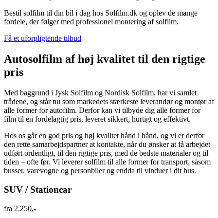
Bestil solfilm til din bil i dag hos Solfilm.dk og oplev de mange
fordele, der følger med professionel montering af solfilm.
Få et uforpligtende tilbud
Autosolfilm af høj kvalitet til den rigtige
pris
Med baggrund i Jysk Solfilm og Nordisk Solfilm, har vi samlet
trådene, og står nu som markedets stærkeste leverandør og montør af
alle former for autofilm. Derfor kan vi tilbyde dig alle former for
film til en fordelagtig pris, leveret sikkert, hurtigt og effektivt.
Hos os går en god pris og høj kvalitet hånd i hånd, og vi er derfor
den rette samarbejdspartner at kontakte, når du ønsker at få arbejdet
udført ordentligt, til den rigtige pris, med de bedste materialer og til
tiden – ofte før. Vi leverer solfilm til alle former for transport, såsom
busser, varevogne og personbiler og endda til vinduer i dit hus.
SUV / Stationcar
fra
2.250,-