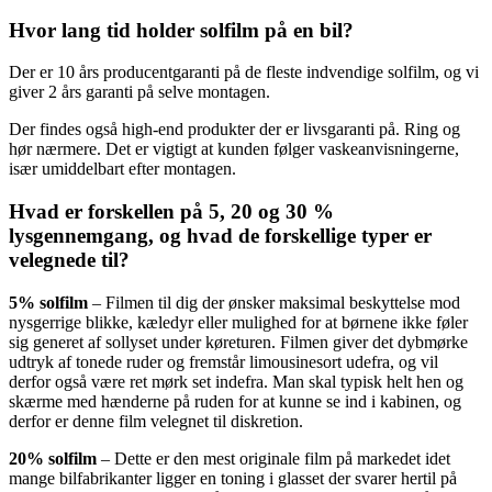
Hvor lang tid holder solfilm på en bil?
Der er 10 års producentgaranti på de fleste indvendige solfilm, og vi
giver 2 års garanti på selve montagen.
Der findes også high-end produkter der er livsgaranti på. Ring og
hør nærmere. Det er vigtigt at kunden følger vaskeanvisningerne,
især umiddelbart efter montagen.
Hvad er forskellen på 5, 20 og 30 %
lysgennemgang, og hvad de forskellige typer er
velegnede til?
5% solfilm
– Filmen til dig der ønsker maksimal beskyttelse mod
nysgerrige blikke, kæledyr eller mulighed for at børnene ikke føler
sig generet af sollyset under køreturen. Filmen giver det dybmørke
udtryk af tonede ruder og fremstår limousinesort udefra, og vil
derfor også være ret mørk set indefra. Man skal typisk helt hen og
skærme med hænderne på ruden for at kunne se ind i kabinen, og
derfor er denne film velegnet til diskretion.
20% solfilm
– Dette er den mest originale film på markedet idet
mange bilfabrikanter ligger en toning i glasset der svarer hertil på