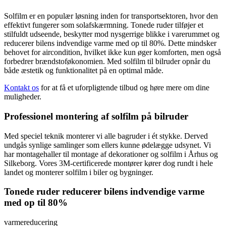
Solfilm er en populær løsning inden for transportsektoren, hvor den
effektivt fungerer som solafskærmning. Tonede ruder tilføjer et
stilfuldt udseende, beskytter mod nysgerrige blikke i varerummet og
reducerer bilens indvendige varme med op til 80%. Dette mindsker
behovet for aircondition, hvilket ikke kun øger komforten, men også
forbedrer brændstoføkonomien. Med solfilm til bilruder opnår du
både æstetik og funktionalitet på en optimal måde.
Kontakt os
for at få et uforpligtende tilbud og høre mere om dine
muligheder.
Professionel montering af solfilm på bilruder
Med speciel teknik monterer vi alle bagruder i ét stykke. Derved
undgås synlige samlinger som ellers kunne ødelægge udsynet. Vi
har montagehaller til montage af dekorationer og solfilm i Århus og
Silkeborg. Vores 3M-certificerede montører kører dog rundt i hele
landet og monterer solfilm i biler og bygninger.
Tonede ruder reducerer bilens indvendige varme
med op til 80%
varmereducering