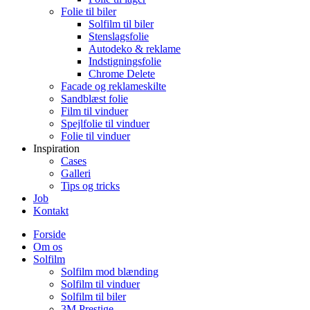
Folie til biler
Solfilm til biler
Stenslagsfolie
Autodeko & reklame
Indstigningsfolie
Chrome Delete
Facade og reklameskilte
Sandblæst folie
Film til vinduer
Spejlfolie til vinduer
Folie til vinduer
Inspiration
Cases
Galleri
Tips og tricks
Job
Kontakt
Forside
Om os
Solfilm
Solfilm mod blænding
Solfilm til vinduer
Solfilm til biler
3M Prestige