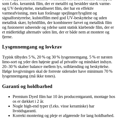
som f.eks. keramisk film, der er metalfri og besidder stærk varme-
og UV-beskyttelse, metalliseret film, der har en effektiv
varmeafvisning, men kan forårsage spejlinger/lysglimt og
signalforstyrrelse, kulstoffilm med god UV-beskyttelse og uden
metallisk skær, hybridfilm, der kombinerer farvet og metallisk film
og fusionerer udseende og ydelse samt statisk klæbende film, der er
et midlertidigt alternativ uden lim, der er både nem at montere og
fjerne.
Lysgennemgang og lovkrav
Typisk tilbydes 5 %, 20 % og 30 % lysgennemgang. 5 % er næsten
limo-sort og yder den højeste grad af privatliv og mindsket indsyn.
20–30 % skaber balance mellem lys, solblænding og beskyttelse.
Ifølge lovgivningen skal de forreste sideruder have minimum 70 %
lysgennemgang (må ikke tones).
Garanti og holdbarhed
Premium Dyed film har 10 års producentgaranti, montage hos
os er dækket i 2 år.
Nogle high‑end typer (f.eks. visse keramiske) har
livstidsgaranti.
Korrekt montering og pleje er afgørende for lang holdbarhed.