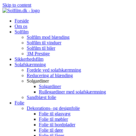
Skip to content
Forside
Om os
Solfilm
Solfilm mod blænding
Solfilm til vinduer
Solfilm til biler
3M Prestige
Sikkerhedsfilm
Solafskærmning
Fordele ved solafskærmning
Reducering af blænding
Solgardiner
Solgardiner
Rullegardiner med solafskærmning
Sandblæst folie
Folie
Dekorations- og designfolie
Folie til glasvæg
Folie til møbler
Folie til bordplader
Folie til døre
Folie til låger