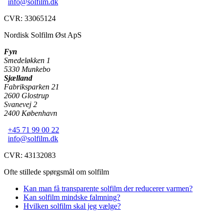
info@solfilm.dk
CVR:
33065124
Nordisk Solfilm Øst ApS
Fyn
Smedeløkken 1
5330
Munkebo
Sjælland
Fabriksparken 21
2600
Glostrup
Svanevej 2
2400
København
+45 71 99 00 22
info@solfilm.dk
CVR:
43132083
Ofte stillede spørgsmål om solfilm
Kan man få transparente solfilm der reducerer varmen?
Kan solfilm mindske falmning?
Hvilken solfilm skal jeg vælge?