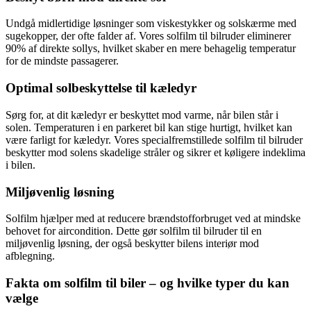
Undgå midlertidige løsninger som viskestykker og solskærme med
sugekopper, der ofte falder af. Vores solfilm til bilruder eliminerer
90% af direkte sollys, hvilket skaber en mere behagelig temperatur
for de mindste passagerer.
Optimal solbeskyttelse til kæledyr
Sørg for, at dit kæledyr er beskyttet mod varme, når bilen står i
solen. Temperaturen i en parkeret bil kan stige hurtigt, hvilket kan
være farligt for kæledyr. Vores specialfremstillede solfilm til bilruder
beskytter mod solens skadelige stråler og sikrer et køligere indeklima
i bilen.
Miljøvenlig løsning​
Solfilm hjælper med at reducere brændstofforbruget ved at mindske
behovet for aircondition. Dette gør solfilm til bilruder til en
miljøvenlig løsning, der også beskytter bilens interiør mod
afblegning.
Fakta om solfilm til biler – og hvilke typer du kan
vælge