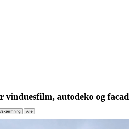
or vinduesfilm, autodeko og faca
afskærmning
Alle