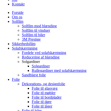
Kontakt
Forside
Om os
Solfilm
Solfilm mod blænding
Solfilm til vinduer
Solfilm til biler
3M Prestige
Sikkerhedsfilm
Solafskærmning
Fordele ved solafskærmning
Reducering af blænding
Solgardiner
Solgardiner
Rullegardiner med solafskærmning
Sandblæst folie
Folie
Dekorations- og designfolie
Folie til glasvæg
Folie til møbler
Folie til bordplader
Folie til døre
Folie til låger
Folie til biler