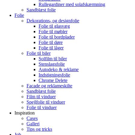
Rullegardiner med solafskærmning
Sandblæst folie
Folie
Dekorations- og designfolie
Folie til glasvæg
Folie til møbler
Folie til bordplader
Folie til døre
Folie til låger
Folie til biler
Solfilm til biler
Stenslagsfolie
Autodeko & reklame
Indstigningsfolie
Chrome Delete
Facade og reklameskilte
Sandblæst folie
Film til vinduer
Spejlfolie til vinduer
Folie til vinduer
Inspiration
Cases
Galleri
Tips og tricks
Job