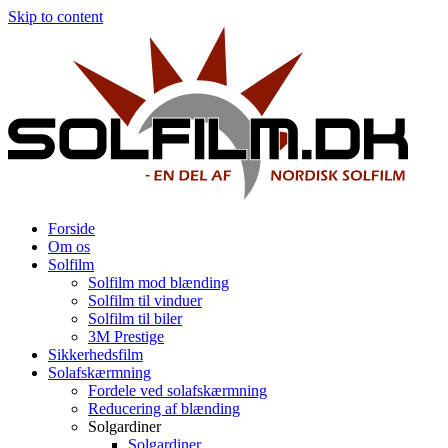
Skip to content
Forside
Om os
Solfilm
Solfilm mod blænding
Solfilm til vinduer
Solfilm til biler
3M Prestige
Sikkerhedsfilm
Solafskærmning
Fordele ved solafskærmning
Reducering af blænding
Solgardiner
Solgardiner