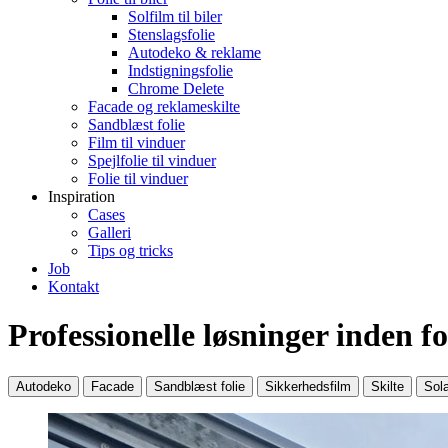
Solfilm til biler
Stenslagsfolie
Autodeko & reklame
Indstigningsfolie
Chrome Delete
Facade og reklameskilte
Sandblæst folie
Film til vinduer
Spejlfolie til vinduer
Folie til vinduer
Inspiration
Cases
Galleri
Tips og tricks
Job
Kontakt
Professionelle løsninger inden f
Autodeko
Facade
Sandblæst folie
Sikkerhedsfilm
Skilte
Sol